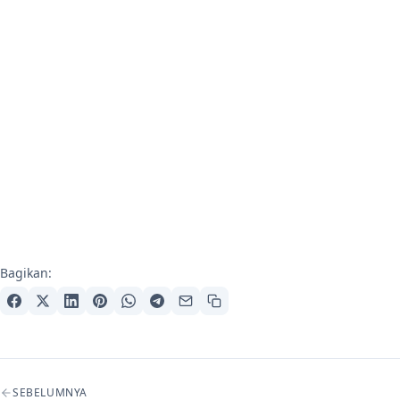
Bagikan:
Navigasi artikel
SEBELUMNYA