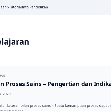
caan
Tutorial
Info Pendidikan
lajaran
ARAN
n Proses Sains – Pengertian dan Indik
3, 2020
kator keterampilan proses sains – Suatu kemampuan proses dapa