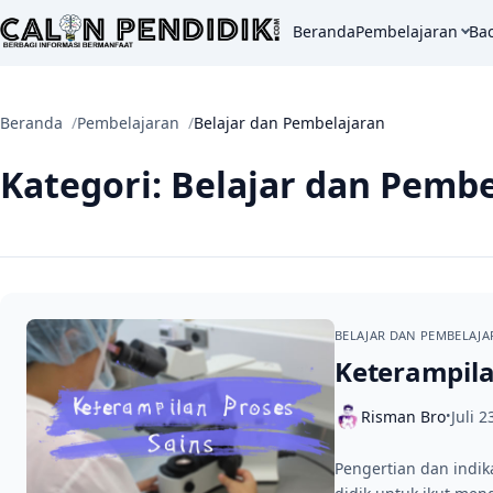
Beranda
Pembelajaran
Ba
Beranda
Pembelajaran
Belajar dan Pembelajaran
Kategori:
Belajar dan Pembe
BELAJAR DAN PEMBELAJ
Keterampila
Risman Bro
Juli 2
•
Pengertian dan indi