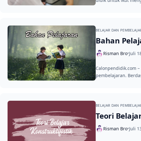
didik untuk ikut men
BELAJAR DAN PEMBELAJ
Bahan Pelaj
Risman Bro
Juli 1
•
Calonpendidik.com – 
pembelajaran. Berd
BELAJAR DAN PEMBELAJ
Teori Belaj
Risman Bro
Juli 1
•