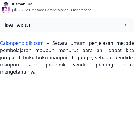
Risman Bro
Juli 3, 2020
•
Metode Pembelajaran
•
3 menit baca
DAFTAR ISI
Pengertian Metode Pembelajaran
Calonpendidik.com
– Secara umum penjelasan metode
pembelajaran maupun menurut para ahli dapat kita
Dalam Implementasinya Metode Pembelajaran Memiliki
jumpai di buku-buku maupun di google, sebagai pendidik
Fase-Fase Tertentu
maupun calon pendidik sendiri penting untuk
Pertimbangan Pemilihan
mengetahuinya.