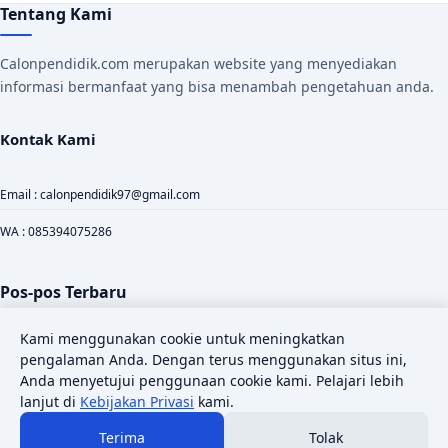
Tentang Kami
Calonpendidik.com merupakan website yang menyediakan
informasi bermanfaat yang bisa menambah pengetahuan anda.
Kontak Kami
Email : calonpendidik97@gmail.com
WA : 085394075286
Pos-pos Terbaru
Download File di Fliphtml5 Dengan Mudah dan Cepat
Kami menggunakan cookie untuk meningkatkan
pengalaman Anda. Dengan terus menggunakan situs ini,
Anda menyetujui penggunaan cookie kami. Pelajari lebih
Modul Ajar Deep Learning Projek IPAS Kelas 10 SMK
lanjut di
Kebijakan Privasi
kami.
Jasa Pembuatan Modul Ajar Deep Learning (Pembelajaran Mendalam) SD,
Terima
Tolak