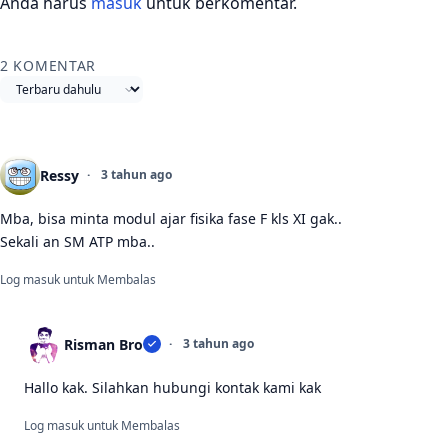
Anda harus
masuk
untuk berkomentar.
2 KOMENTAR
Urutkan komentar
Ressy
3 tahun ago
Mba, bisa minta modul ajar fisika fase F kls XI gak..
Sekali an SM ATP mba..
Log masuk untuk Membalas
Risman Bro
3 tahun ago
Hallo kak. Silahkan hubungi kontak kami kak
Log masuk untuk Membalas