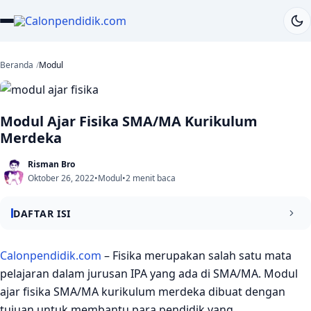
Beranda
Modul
Modul Ajar Fisika SMA/MA Kurikulum
Merdeka
Risman Bro
Oktober 26, 2022
•
Modul
•
2 menit baca
DAFTAR ISI
Modul Ajar Fisika Kurikulum Merdeka
Calonpendidik.com
– Fisika merupakan salah satu mata
pelajaran dalam jurusan IPA yang ada di SMA/MA. Modul
Contoh Modul Ajar Fisika Kurikulum Merdeka
ajar fisika SMA/MA kurikulum merdeka dibuat dengan
Kesimpulan
tujuan untuk membantu para pendidik yang