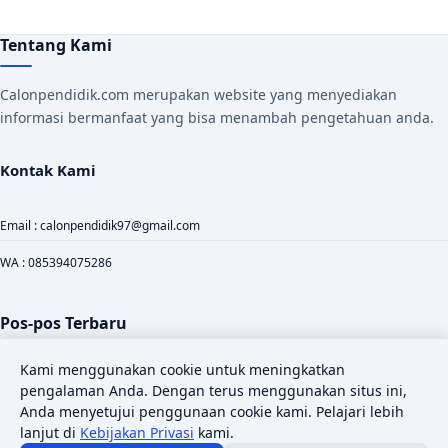
Tentang Kami
Calonpendidik.com merupakan website yang menyediakan
informasi bermanfaat yang bisa menambah pengetahuan anda.
Kontak Kami
Email : calonpendidik97@gmail.com
WA : 085394075286
Pos-pos Terbaru
Kami menggunakan cookie untuk meningkatkan
Download File di Fliphtml5 Dengan Mudah dan Cepat
pengalaman Anda. Dengan terus menggunakan situs ini,
Anda menyetujui penggunaan cookie kami. Pelajari lebih
Modul Ajar Deep Learning Projek IPAS Kelas 10 SMK
lanjut di
Kebijakan Privasi
kami.