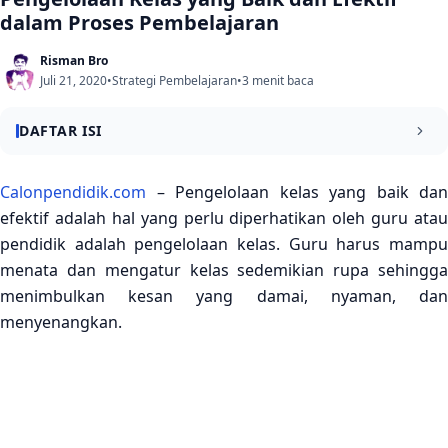
dalam Proses Pembelajaran
Risman Bro
Juli 21, 2020
•
Strategi Pembelajaran
•
3 menit baca
DAFTAR ISI
Pengelolaan Kelas
Calonpendidik.com
– Pengelolaan kelas yang baik dan
efektif adalah hal yang perlu diperhatikan oleh guru atau
Keterampilan Pengelolaan Kelas
pendidik adalah pengelolaan kelas. Guru harus mampu
Masalah
menata dan mengatur kelas sedemikian rupa sehingga
menimbulkan kesan yang damai, nyaman, dan
menyenangkan.